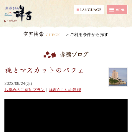
HOME
空室検索
CHECK
ご利用条件から探す
赤穂ブログ
桃とマスカットのパフェ
2022/08/24(水)
お奨めのご宿泊プラン
｜
祥吉らしいお料理