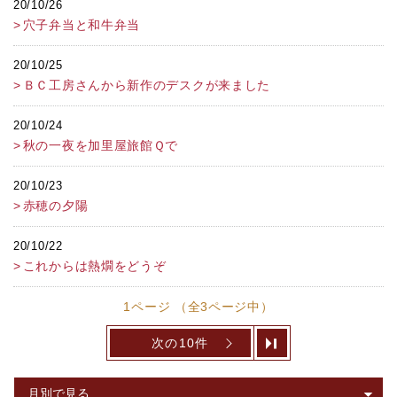
20/10/26
穴子弁当と和牛弁当
20/10/25
ＢＣ工房さんから新作のデスクが来ました
20/10/24
秋の一夜を加里屋旅館Ｑで
20/10/23
赤穂の夕陽
20/10/22
これからは熱燗をどうぞ
1ページ （全3ページ中）
次の10件