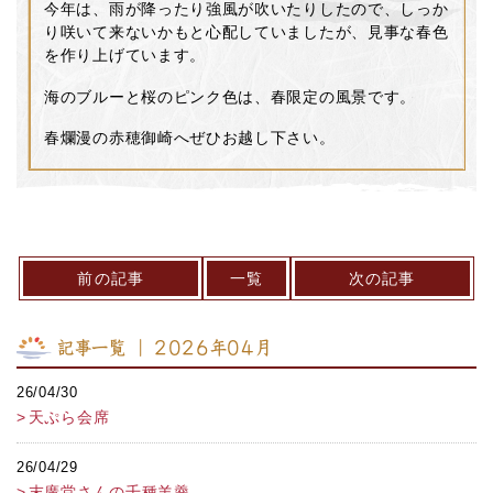
今年は、雨が降ったり強風が吹いたりしたので、しっか
り咲いて来ないかもと心配していましたが、見事な春色
を作り上げています。
海のブルーと桜のピンク色は、春限定の風景です。
春爛漫の赤穂御崎へぜひお越し下さい。
前の記事
一覧
次の記事
記事一覧 ｜ 2026年04月
26/04/30
天ぷら会席
26/04/29
末廣堂さんの千種羊羹