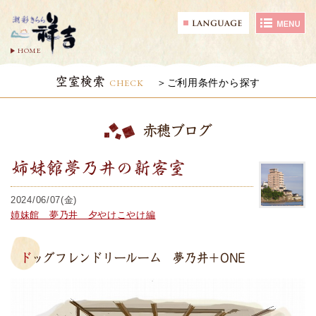
HOME
空室検索
CHECK
ご利用条件から探す
赤穂ブログ
姉妹館夢乃井の新客室
2024/06/07(金)
姉妹館 夢乃井 夕やけこやけ編
ドッグフレンドリールーム 夢乃井＋ONE