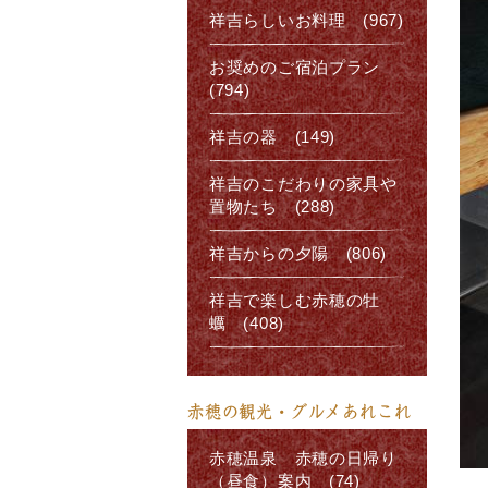
祥吉らしいお料理 (967)
お奨めのご宿泊プラン
(794)
祥吉の器 (149)
祥吉のこだわりの家具や
置物たち (288)
祥吉からの夕陽 (806)
祥吉で楽しむ赤穂の牡
蠣 (408)
赤穂の観光・グルメあれこれ
赤穂温泉 赤穂の日帰り
（昼食）案内 (74)