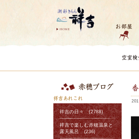
お部屋
HOME
空室検
赤穂ブログ
祥吉あれこれ
201
祥吉の日々 (2788)
祥吉で楽しむ赤穂温泉と
露天風呂 (236)