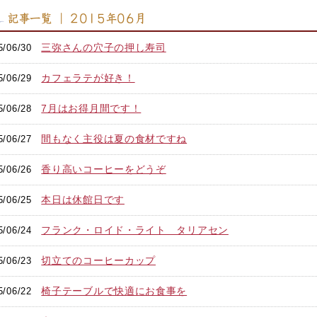
記事一覧 ｜ 2015年06月
三弥さんの穴子の押し寿司
5/06/30
カフェラテが好き！
5/06/29
7月はお得月間です！
5/06/28
間もなく主役は夏の食材ですね
5/06/27
香り高いコーヒーをどうぞ
5/06/26
本日は休館日です
5/06/25
フランク・ロイド・ライト タリアセン
5/06/24
切立てのコーヒーカップ
5/06/23
椅子テーブルで快適にお食事を
5/06/22