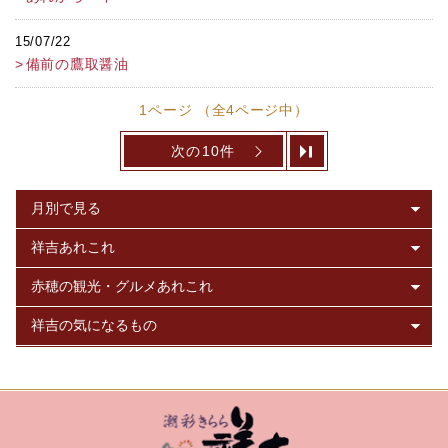
15/07/22
備前の鷹取醤油
1ページ （全4ページ中）
次の10件