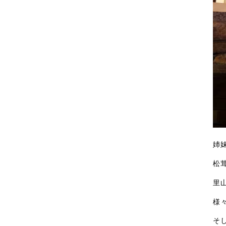
姉
松
里
様
そ