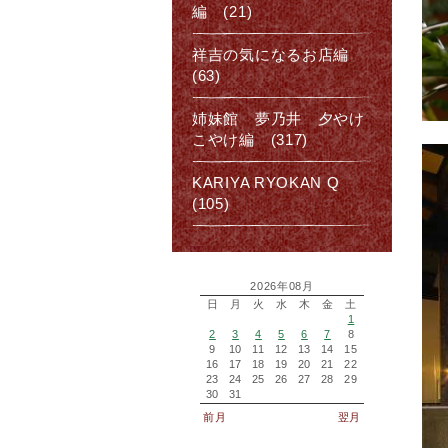
編 (21)
祥吉の気になるお店編
(63)
姉妹館 夢乃井 夕やけ
こやけ編 (317)
KARIYA RYOKAN Q
(105)
2026年08月
日
月
火
水
木
金
土
1
2
3
4
5
6
7
8
9
10
11
12
13
14
15
16
17
18
19
20
21
22
23
24
25
26
27
28
29
30
31
前月
翌月