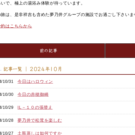
ろいで、極上の湯浴み体験が待っています。
の旅は、是非祥吉も含めた夢乃井グループの施設でお過ごし下さいま
予約はこちらから
前の記事
記事一覧 ｜ 2024年10月
今日はハロウィン
4/10/31
今日の赤穂御崎
4/10/30
IL－１０の張替え
4/10/29
夢乃井で松茸を楽しむ
4/10/28
土瓶蒸しは如何ですか
4/10/27