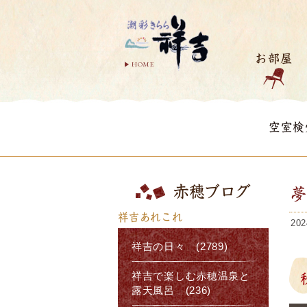
お部屋
HOME
空室検
赤穂ブログ
祥吉あれこれ
202
祥吉の日々 (2789)
祥吉で楽しむ赤穂温泉と
露天風呂 (236)