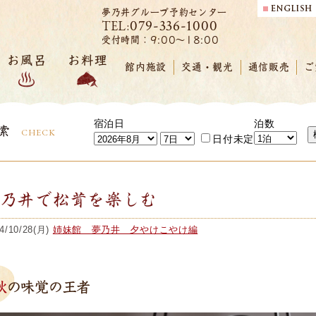
夢乃井グループ予約センター
079-336-1000
TEL:
受付時間：9:00～18:00
お風呂
お料理
館内施設
交通・観光
通信販売
ご
宿泊日
泊数
索
CHECK
日付未定
夢乃井で松茸を楽しむ
4/10/28(月)
姉妹館 夢乃井 夕やけこやけ編
秋の味覚の王者