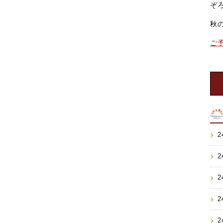
ぞ
秋
ご
2
2
2
2
2