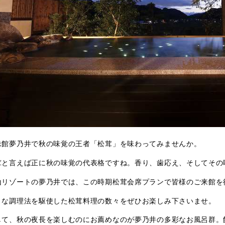
妹館夢乃井で秋の味覚の王者「松茸」を味わってみませんか。
茸と言えば正に秋の味覚の代表格ですね。香り、歯応え、そしてその
山リゾートの夢乃井では、この時期松茸会席プランで皆様のご来館を
々な調理法を駆使した松茸料理の数々をぜひお楽しみ下さいませ。
して、秋の夜長を楽しむのにお薦めなのが夢乃井の多彩なお風呂群。