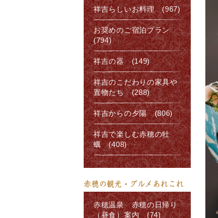
祥吉らしいお料理 (967)
お奨めのご宿泊プラン
(794)
祥吉の器 (149)
祥吉のこだわりの家具や
置物たち (288)
祥吉からの夕陽 (806)
祥吉で楽しむ赤穂の牡
蠣 (408)
赤穂の観光・グルメあれこれ
赤穂温泉 赤穂の日帰り
（昼食）案内 (74)