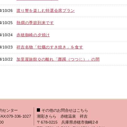
渡り蟹を楽しむ特選会席プラン
4/10/26
熱燗の季節到来です
4/10/25
赤穂御崎の夕焼け
4/10/24
祥吉名物「牡蠣のすき焼き」を食す
4/10/23
加里屋旅館Ｑの離れ「躑躅（つつじ）」の間
4/10/22
約センター
その他のお問合せはこちら
FAX:079-336-1027
潮彩きらら 赤穂温泉 祥吉
00
〒678-0215 兵庫県赤穂市御崎2-8