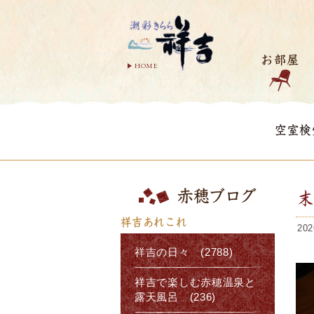
お部屋
HOME
空室検
赤穂ブログ
祥吉あれこれ
202
祥吉の日々 (2788)
祥吉で楽しむ赤穂温泉と
露天風呂 (236)