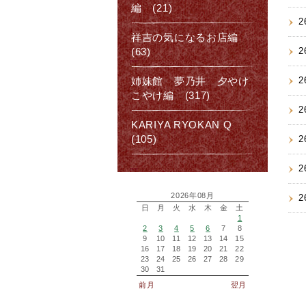
編 (21)
2
祥吉の気になるお店編
(63)
2
姉妹館 夢乃井 夕やけ
2
こやけ編 (317)
2
KARIYA RYOKAN Q
(105)
2
2
2026年08月
2
日
月
火
水
木
金
土
1
2
3
4
5
6
7
8
9
10
11
12
13
14
15
16
17
18
19
20
21
22
23
24
25
26
27
28
29
30
31
前月
翌月