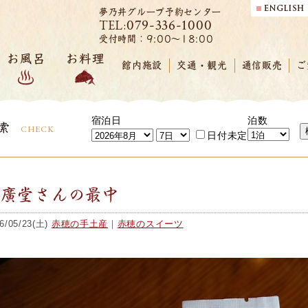
夢乃井グループ予約センター
079-336-1000
TEL:
受付時間：9:00～18:00
お風呂
お料理
館内施設
交通・観光
通信販売
ご
宿泊日
泊数
索
CHECK
日付未定
末廣堂さんの最中
6/05/23(土)
赤穂の手土産
｜
赤穂のスイーツ