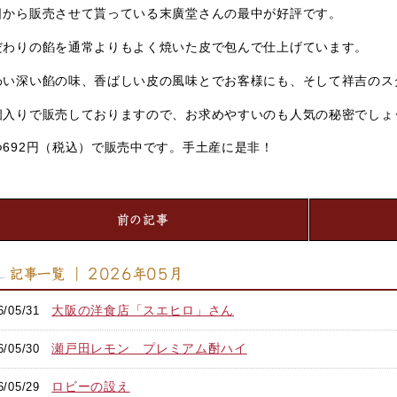
日から販売させて貰っている末廣堂さんの最中が好評です。
だわりの餡を通常よりもよく焼いた皮で包んで仕上げています。
わい深い餡の味、香ばしい皮の風味とでお客様にも、そして祥吉のス
個入りで販売しておりますので、お求めやすいのも人気の秘密でしょ
つ692円（税込）で販売中です。手土産に是非！
前の記事
記事一覧 ｜ 2026年05月
大阪の洋食店「スエヒロ」さん
6/05/31
瀬戸田レモン プレミアム酎ハイ
6/05/30
ロビーの設え
6/05/29