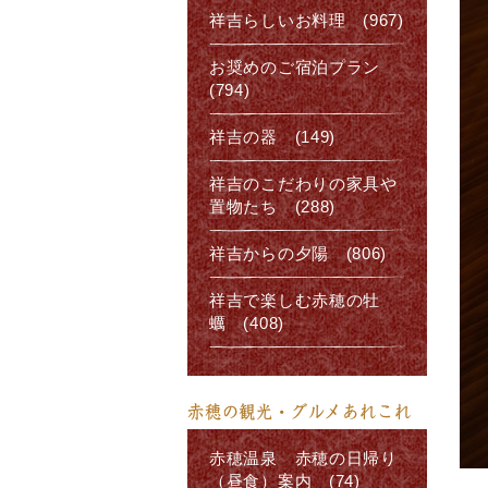
祥吉らしいお料理 (967)
お奨めのご宿泊プラン
(794)
祥吉の器 (149)
祥吉のこだわりの家具や
置物たち (288)
祥吉からの夕陽 (806)
祥吉で楽しむ赤穂の牡
蠣 (408)
赤穂の観光・グルメあれこれ
赤穂温泉 赤穂の日帰り
（昼食）案内 (74)