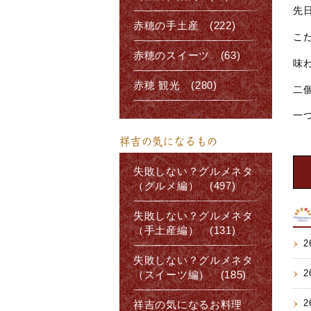
先
赤穂の手土産 (222)
こ
赤穂のスイーツ (63)
味
赤穂 観光 (280)
二
一
祥吉の気になるもの
失敗しない？グルメネタ
（グルメ編） (497)
失敗しない？グルメネタ
（手土産編） (131)
2
失敗しない？グルメネタ
2
（スイーツ編） (185)
2
祥吉の気になるお料理