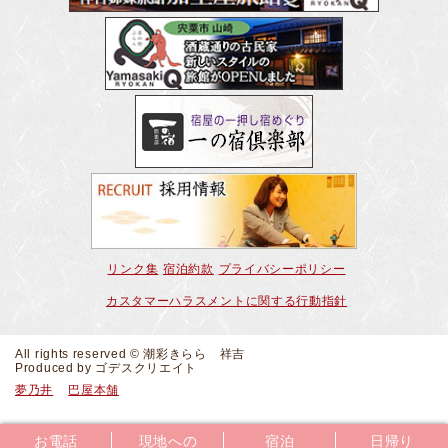
リンク集
宿泊約款
プライバシーポリシー
カスタマーハラスメントに関する行動指針
All rights reserved © 潮彩きらら 祥吉
Produced by
ゴデスクリエイト
夢乃井
巴屋本舗
お電話
現地への
宿泊
日帰り