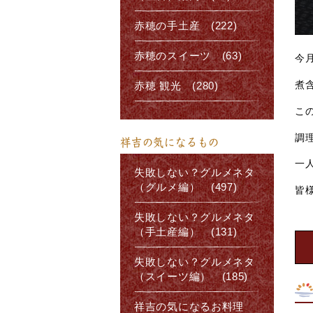
赤穂の手土産 (222)
赤穂のスイーツ (63)
今
煮
赤穂 観光 (280)
こ
調
祥吉の気になるもの
一人
失敗しない？グルメネタ
（グルメ編） (497)
皆
失敗しない？グルメネタ
（手土産編） (131)
失敗しない？グルメネタ
（スイーツ編） (185)
祥吉の気になるお料理