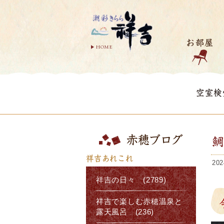
お部屋
HOME
空室検
赤穂ブログ
祥吉あれこれ
202
祥吉の日々 (2789)
祥吉で楽しむ赤穂温泉と
露天風呂 (236)