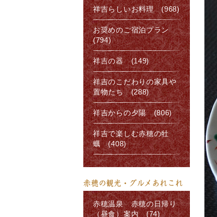
祥吉らしいお料理 (968)
お奨めのご宿泊プラン
(794)
祥吉の器 (149)
祥吉のこだわりの家具や
置物たち (288)
祥吉からの夕陽 (806)
祥吉で楽しむ赤穂の牡
蠣 (408)
赤穂の観光・グルメあれこれ
赤穂温泉 赤穂の日帰り
（昼食）案内 (74)