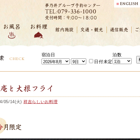
夢乃井グループ予約センター
079-336-1000
TEL:
受付時間：9:00～18:00
お風呂
お料理
館内施設
交通・観光
通信販売
ご
宿泊日
泊数
索
CHECK
日付未定
鯛庵と大根フライ
4/05/14(火)
祥吉らしいお料理
今月限定