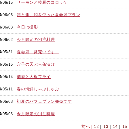
サーモンと枝豆のコロッケ
4/06/15
鱧と鮑、蛸を使った夏会席プラン
4/06/06
今日は撮影
4/06/03
今月限定の別注料理
4/06/02
夏会席 発売中です！
4/05/31
穴子の天ぷら茶漬け
4/05/16
鯛庵と大根フライ
4/05/14
春の海鮮しゃぶしゃぶ
4/05/11
初夏のパフェプラン発売です
4/05/08
今月限定の別注料理
4/05/06
前へ |
12
|
13
|
14
|
15