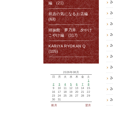
2
編 (21)
2
祥吉の気になるお店編
(63)
2
姉妹館 夢乃井 夕やけ
2
こやけ編 (317)
2
KARIYA RYOKAN Q
(105)
2
2
2026年08月
日
月
火
水
木
金
土
2
1
2
3
4
5
6
7
8
9
10
11
12
13
14
15
2
16
17
18
19
20
21
22
23
24
25
26
27
28
29
30
31
2
前月
翌月