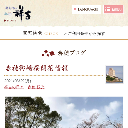
HOME
空室検索
CHECK
ご利用条件から探す
赤穂ブログ
赤穂御崎桜開花情報
2021/03/29(月)
祥吉の日々
｜
赤穂 観光