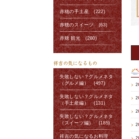
赤穂の手土産 (222)
赤穂のスイーツ (63)
赤穂 観光 (280)
祥吉の気になるもの
失敗しない？グルメネタ
（グルメ編） (497)
2
失敗しない？グルメネタ
2
（手土産編） (131)
2
失敗しない？グルメネタ
（スイーツ編） (185)
2
祥吉の気になるお料理
2