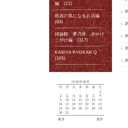
編 (21)
2
祥吉の気になるお店編
(63)
2
姉妹館 夢乃井 夕やけ
2
こやけ編 (317)
2
KARIYA RYOKAN Q
(105)
2
2026年08月
日
月
火
水
木
金
土
1
2
3
4
5
6
7
8
9
10
11
12
13
14
15
16
17
18
19
20
21
22
23
24
25
26
27
28
29
30
31
前月
翌月