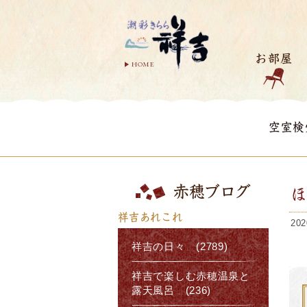
お部屋
HOME
空室検
赤穂ブログ
祥吉あれこれ
202
祥吉の日々 (2789)
祥吉で楽しむ赤穂温泉と
露天風呂 (236)