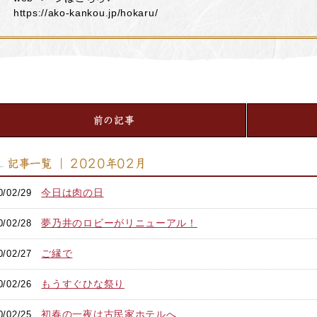
https://ako-kankou.jp/hokaru/
前の記事
記事一覧 ｜ 2020年02月
今日は肉の日
0/02/29
夢乃井のロビーがリニューアル！
0/02/28
ご縁で
0/02/27
もうすぐひな祭り
0/02/26
初春の一夜は古民家ホテルへ
0/02/25