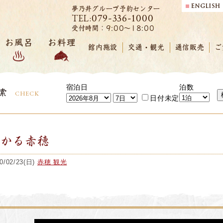
夢乃井グループ予約センター
079-336-1000
TEL:
受付時間：9:00～18:00
お風呂
お料理
館内施設
交通・観光
通信販売
ご
宿泊日
泊数
索
CHECK
日付未定
ほかる赤穂
0/02/23(日)
赤穂 観光