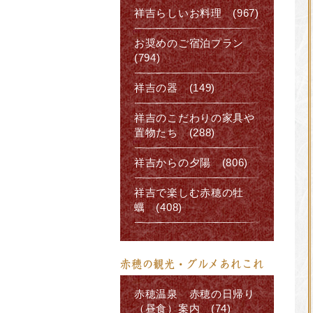
祥吉らしいお料理 (967)
お奨めのご宿泊プラン
(794)
祥吉の器 (149)
祥吉のこだわりの家具や
置物たち (288)
祥吉からの夕陽 (806)
祥吉で楽しむ赤穂の牡
蠣 (408)
赤穂の観光・グルメあれこれ
赤穂温泉 赤穂の日帰り
（昼食）案内 (74)