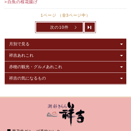
白魚の桜花揚げ
1ページ （全3ページ中）
次の10件