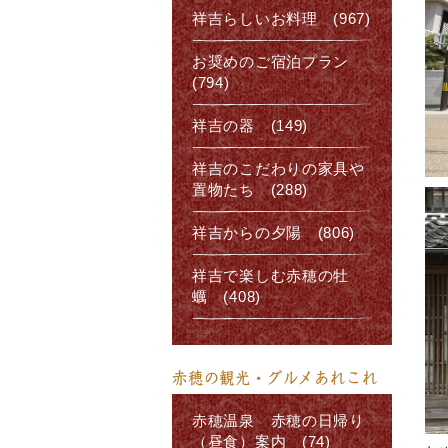
祥吉らしいお料理 (967)
お奨めのご宿泊プラン
(794)
祥吉の器 (149)
祥吉のこだわりの家具や
置物たち (288)
祥吉からの夕陽 (806)
祥吉で楽しむ赤穂の牡
蠣 (408)
赤穂の観光・グルメあれこれ
赤穂温泉 赤穂の日帰り
（昼食）案内 (74)