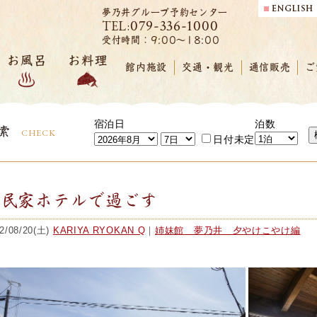
夢乃井グループ予約センター
079-336-1000
TEL:
受付時間：9:00～18:00
お風呂
お料理
館内施設
交通・観光
通信販売
ご
宿泊日
泊数
索
CHECK
日付未定
古民家ホテルで過ごす
2/08/20(土)
KARIYA RYOKAN Q
｜
姉妹館 夢乃井 夕やけこやけ編