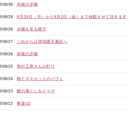
赤穂の夕陽
2/08/30
8月29日（月）から9月2日（金）まで休館させて頂きます
2/08/29
夕陽を見る椅子
2/08/28
これからは貸切露天風呂へ
2/08/27
赤穂の夕陽
2/08/26
幸灯工房さんの灯り
2/08/25
桃とマスカットのパフェ
2/08/24
鱧の落としをどうぞ
2/08/23
尾道U2
2/08/22