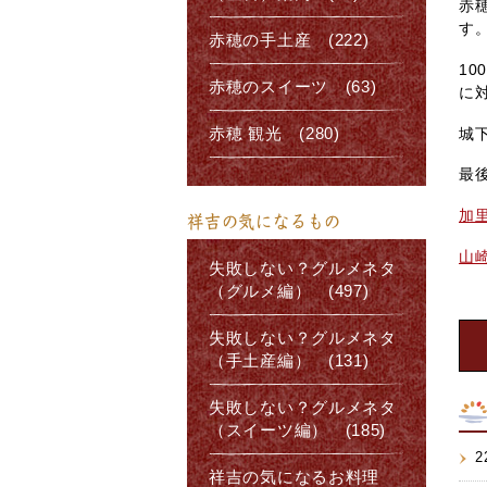
赤
す
赤穂の手土産 (222)
1
赤穂のスイーツ (63)
に
城
赤穂 観光 (280)
最
加
祥吉の気になるもの
山
失敗しない？グルメネタ
（グルメ編） (497)
失敗しない？グルメネタ
（手土産編） (131)
失敗しない？グルメネタ
（スイーツ編） (185)
2
祥吉の気になるお料理