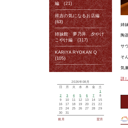
編 (21)
祥吉の気になるお店編
(63)
姉
姉妹館 夢乃井 夕やけ
陶
こやけ編 (317)
サ
KARIYA RYOKAN Q
そ
(105)
気
詳
2026年08月
日
月
火
水
木
金
土
1
2
3
4
5
6
7
8
9
10
11
12
13
14
15
16
17
18
19
20
21
22
23
24
25
26
27
28
29
30
31
前月
翌月