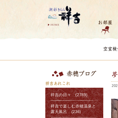
お部屋
HOME
空室検
赤穂ブログ
祥吉あれこれ
202
祥吉の日々 (2789)
祥吉で楽しむ赤穂温泉と
露天風呂 (236)