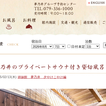
夢乃井グループ予約センター
079-336-1000
TEL:
受付時間：9:00～18:00
お風呂
お料理
館内施設
交通・観光
通信販売
ご
宿泊日
泊数
索
CHECK
日付未定
夢乃井のプライベートサウナ付き貸切風呂
5/02/13(木)
姉妹館 夢乃井 夕やけこやけ編