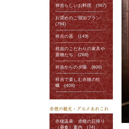
祥吉らしいお料理 (967)
お奨めのご宿泊プラン
(794)
祥吉の器 (149)
祥吉のこだわりの家具や
置物たち (288)
祥吉からの夕陽 (806)
祥吉で楽しむ赤穂の牡
蠣 (408)
赤穂の観光・グルメあれこれ
赤穂温泉 赤穂の日帰り
（昼食）案内 (74)