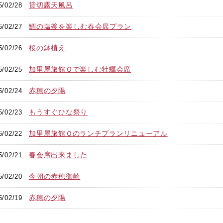
貸切露天風呂
5/02/28
鯛の塩釜を楽しむ春会席プラン
5/02/27
桜の鉢植え
5/02/26
加里屋旅館Ｑで楽しむ牡蠣会席
5/02/25
赤穂の夕陽
5/02/24
もうすぐひな祭り
5/02/23
加里屋旅館Ｑのランチプランリニューアル
5/02/22
春会席出来ました
5/02/21
今朝の赤穂御崎
5/02/20
赤穂の夕陽
5/02/19