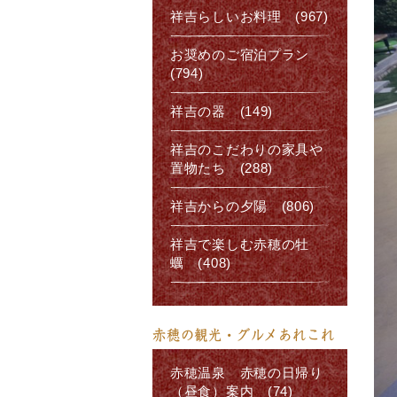
祥吉らしいお料理 (967)
お奨めのご宿泊プラン
(794)
祥吉の器 (149)
祥吉のこだわりの家具や
置物たち (288)
祥吉からの夕陽 (806)
祥吉で楽しむ赤穂の牡
蠣 (408)
赤穂の観光・グルメあれこれ
赤穂温泉 赤穂の日帰り
（昼食）案内 (74)