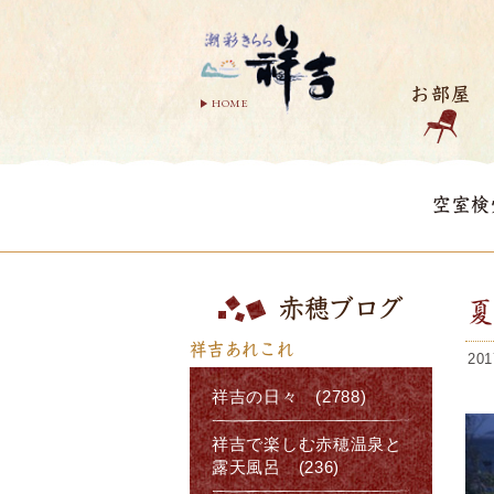
お部屋
HOME
空室検
赤穂ブログ
祥吉あれこれ
201
祥吉の日々 (2788)
祥吉で楽しむ赤穂温泉と
露天風呂 (236)