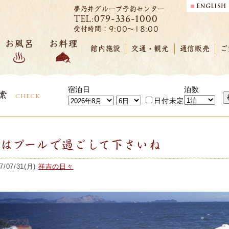
夢乃井グループ予約センター
079-336-1000
TEL:
受付時間：9:00～18:00
お風呂
お料理
館内施設
交通・観光
通信販売
ご
宿泊日
泊数
索
CHECK
日付未定
夏はプールで過ごして下さいね
7/07/31(月)
祥吉の日々