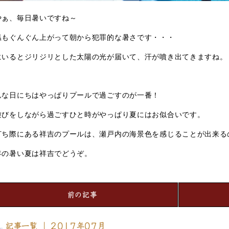
やぁ、毎日暑いですね～
温もぐんぐん上がって朝から犯罪的な暑さです・・・
にいるとジリジリとした太陽の光が届いて、汗が噴き出てきますね。
んな日にちはやっぱりプールで過ごすのが一番！
遊びをしながら過ごすひと時がやっぱり夏にはお似合いです。
打ち際にある祥吉のプールは、瀬戸内の海景色を感じることが出来る
年の暑い夏は祥吉でどうぞ。
前の記事
記事一覧 ｜ 2017年07月