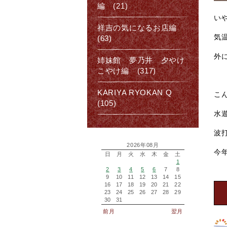
編 (21)
い
祥吉の気になるお店編
気
(63)
外
姉妹館 夢乃井 夕やけ
こやけ編 (317)
KARIYA RYOKAN Q
こ
(105)
水
波
2026年08月
今
日
月
火
水
木
金
土
1
2
3
4
5
6
7
8
9
10
11
12
13
14
15
16
17
18
19
20
21
22
23
24
25
26
27
28
29
30
31
前月
翌月