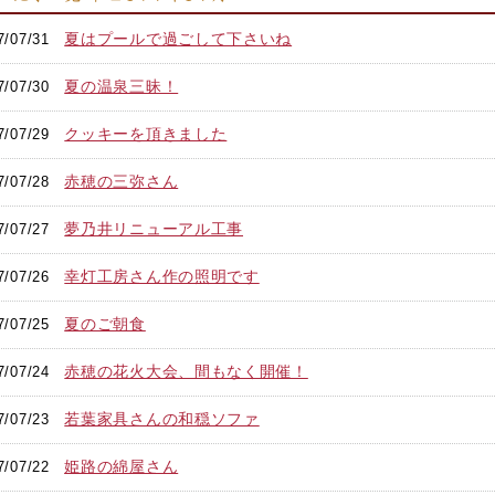
夏はプールで過ごして下さいね
7/07/31
夏の温泉三昧！
7/07/30
クッキーを頂きました
7/07/29
赤穂の三弥さん
7/07/28
夢乃井リニューアル工事
7/07/27
幸灯工房さん作の照明です
7/07/26
夏のご朝食
7/07/25
赤穂の花火大会、間もなく開催！
7/07/24
若葉家具さんの和穏ソファ
7/07/23
姫路の綿屋さん
7/07/22