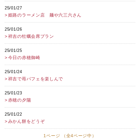
25/01/27
姫路のラーメン店 麺や六三六さん
25/01/26
祥吉の牡蠣会席プラン
25/01/25
今日の赤穂御崎
25/01/24
祥吉で苺パフェを楽しんで
25/01/23
赤穂の夕陽
25/01/22
みかん餅をどうぞ
1ページ （全4ページ中）