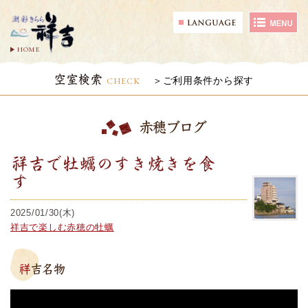
HOME
空室検索
CHECK
ご利用条件から探す
赤穂ブログ
祥吉で牡蠣のすき焼きを食
す
2025/01/30(木)
祥吉で楽しむ赤穂の牡蠣
祥吉名物