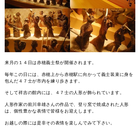
来月の１４日は赤穂義士祭が開催されます。
毎年この日には、赤穂上から赤穂駅に向かって義士装束に身を
包んだ４７士が市内を練り歩きます。
そして祥吉の館内には、４７士の人形が飾られています。
人形作家の前川幸雄さんの作品で、登り窯で焼成された人形
は、個性豊かな表情で皆様をお迎えします。
お越しの際には是非その表情を楽しんでみて下さい。