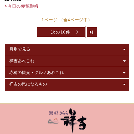
今日の赤穂御崎
1ページ （全4ページ中）
次の10件