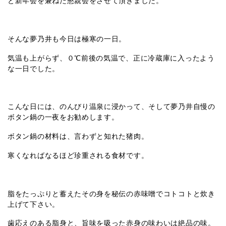
と新年会を兼ねた懇親会をさせて頂きました。
そんな夢乃井も今日は極寒の一日。
気温も上がらず、０℃前後の気温で、正に冷蔵庫に入ったよう
な一日でした。
こんな日には、のんびり温泉に浸かって、そして夢乃井自慢の
ボタン鍋の一夜をお勧めします。
ボタン鍋の材料は、言わずと知れた猪肉。
寒くなればなるほど珍重される食材です。
脂をたっぷりと蓄えたその身を秘伝の赤味噌でコトコトと炊き
上げて下さい。
歯応えのある脂身と、旨味を吸った赤身の味わいは絶品の味。