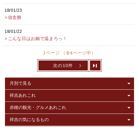
18/01/23
信玄餅
18/01/22
こんな日はお鍋で温まろっ！
1ページ （全4ページ中）
次の10件