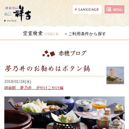
HOME
空室検索
CHECK
ご利用条件から探す
赤穂ブログ
夢乃井のお勧めはボタン鍋
2018/01/24(水)
姉妹館 夢乃井 夕やけこやけ編