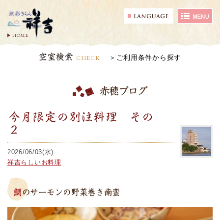
HOME
空室検索
CHECK
ご利用条件から探す
赤穂ブログ
今月限定の別注料理 その
２
2026/06/03(水)
祥吉らしいお料理
鯛のサーモンの野菜巻き南蛮