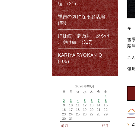
編 (21)
祥吉の気になるお店編
(63)
キ
姉妹館 夢乃井 夕やけ
雪
こやけ編 (317)
蔵
KARIYA RYOKAN Q
こ
(105)
強
2026年08月
日
月
火
水
木
金
土
1
2
3
4
5
6
7
8
9
10
11
12
13
14
15
16
17
18
19
20
21
22
23
24
25
26
27
28
29
30
31
2
前月
翌月