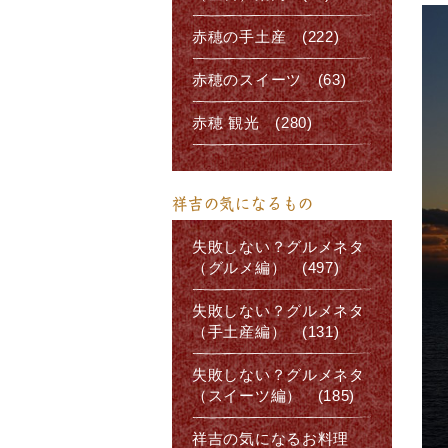
赤穂の手土産 (222)
赤穂のスイーツ (63)
赤穂 観光 (280)
祥吉の気になるもの
失敗しない？グルメネタ
（グルメ編） (497)
失敗しない？グルメネタ
（手土産編） (131)
失敗しない？グルメネタ
（スイーツ編） (185)
祥吉の気になるお料理