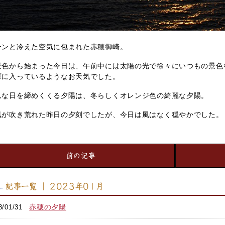
ーンと冷えた空気に包まれた赤穂御崎。
景色から始まった今日は、午前中には太陽の光で徐々にいつもの景色
庫に入っているようなお天気でした。
んな日を締めくくる夕陽は、冬らしくオレンジ色の綺麗な夕陽。
風が吹き荒れた昨日の夕刻でしたが、今日は風はなく穏やかでした。
前の記事
記事一覧 ｜ 2023年01月
赤穂の夕陽
3/01/31