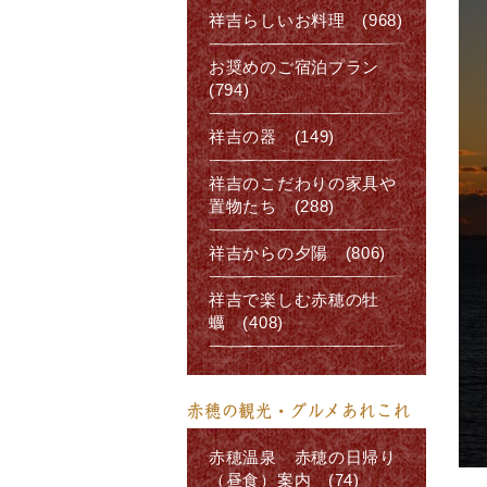
祥吉らしいお料理 (968)
お奨めのご宿泊プラン
(794)
祥吉の器 (149)
祥吉のこだわりの家具や
置物たち (288)
祥吉からの夕陽 (806)
祥吉で楽しむ赤穂の牡
蠣 (408)
赤穂の観光・グルメあれこれ
赤穂温泉 赤穂の日帰り
（昼食）案内 (74)