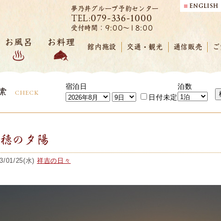
夢乃井グループ予約センター
079-336-1000
TEL:
受付時間：9:00～18:00
お風呂
お料理
館内施設
交通・観光
通信販売
ご
宿泊日
泊数
索
CHECK
日付未定
赤穂の夕陽
3/01/25(水)
祥吉の日々