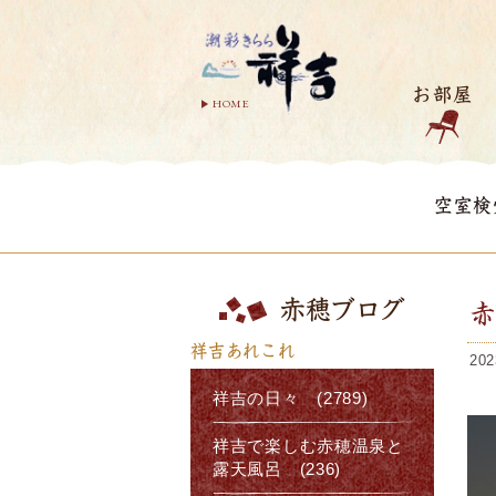
お部屋
HOME
空室検
赤穂ブログ
祥吉あれこれ
202
祥吉の日々 (2789)
祥吉で楽しむ赤穂温泉と
露天風呂 (236)